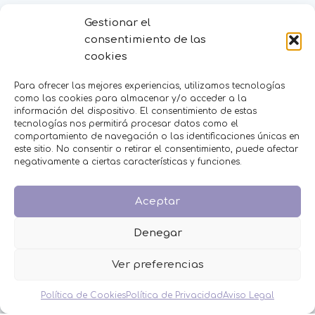
BAUTIZO
Gestionar el
BODA
consentimiento de las
COMUNIÓN
cookies
HOMBRES
MESAS DULCES
Para ofrecer las mejores experiencias, utilizamos tecnologías
MINIPERFUMES
como las cookies para almacenar y/o acceder a la
información del dispositivo. El consentimiento de estas
MUJERES
tecnologías nos permitirá procesar datos como el
NIÑOS
comportamiento de navegación o las identificaciones únicas en
NOVEDADES
este sitio. No consentir o retirar el consentimiento, puede afectar
OFERTAS
negativamente a ciertas características y funciones.
OTROS EVENTOS
THE FRUIT COMPANY
Aceptar
LEGAL
Denegar
Aviso Legal
Política de Privacidad
Ver preferencias
Política de Cookies
Condiciones de venta
Política de Cookies
Política de Privacidad
Aviso Legal