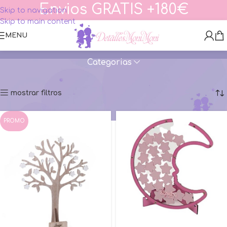
Envios GRATIS +180€
Skip to navigation
Skip to main content
MENU
Categorias
Inicio
BAUTIZO
Firmas
Mostrando los 16 resultados
mostrar filtros
PROMO