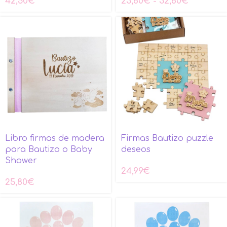
42,50
€
23,80
€
-
32,80
€
Libro firmas de madera
Firmas Bautizo puzzle
para Bautizo o Baby
deseos
Shower
24,99
€
25,80
€