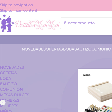
Skip to navigation
Skip to main content
NOVEDADES
OFERTAS
BODA
BAUTIZO
COMUNIÓ
CATEGORÍAS
Inicio
HOMBRES
NOVEDADES
OFERTAS
BODA
BAUTIZO
COMUNIÓN
MESAS DULCES
HOMBRES
MUJERES
NIÑOS