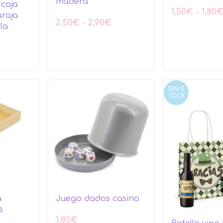
madera
 caja
1,50
€
-
1,80
araja
2,50
€
-
2,90
€
la
SIN S
TOCK
a
Juego dados casino
s
1,85
€