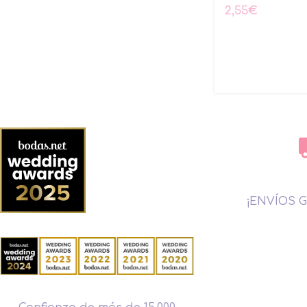
2,55
€
¡ENVÍOS G