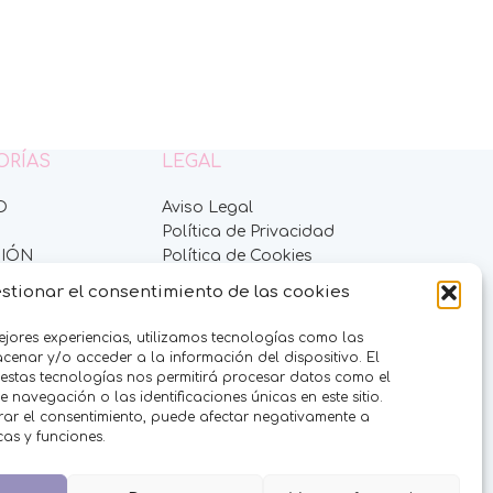
ORÍAS
LEGAL
O
Aviso Legal
Política de Privacidad
IÓN
Política de Cookies
ES
Condiciones de venta
stionar el consentimiento de las cookies
DULCES
RFUMES
ejores experiencias, utilizamos tecnologías como las
ES
enar y/o acceder a la información del dispositivo. El
 estas tecnologías nos permitirá procesar datos como el
navegación o las identificaciones únicas en este sitio.
ADES
irar el consentimiento, puede afectar negativamente a
S
icas y funciones.
EVENTOS
UIT COMPANY