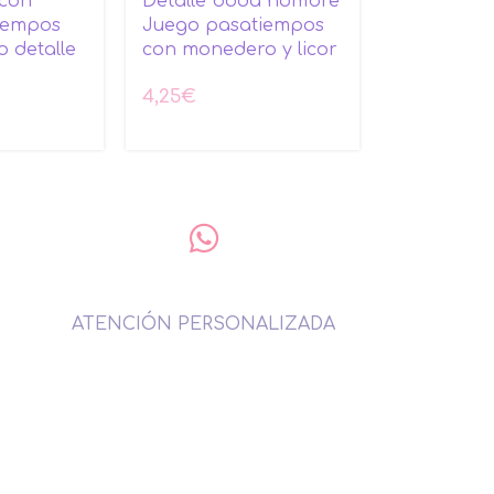
 con
Detalle boda hombre
iempos
Juego pasatiempos
 detalle
con monedero y licor
4,25
€
ATENCIÓN PERSONALIZADA