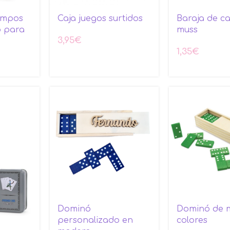
empos
Caja juegos surtidos
Baraja de ca
 para
muss
3,95
€
1,35
€
Dominó
Dominó de 
personalizado en
colores