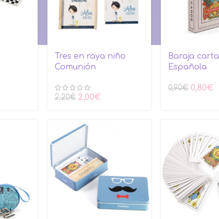
Tres en raya niño
Baraja carta
Comunión
Española
0,80
€
0,90
€
2,00
€
2,20
€