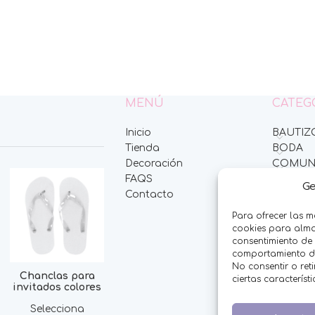
MENÚ
CATEG
Inicio
BAUTIZ
Tienda
BODA
Decoración
COMUN
FAQS
HOMBR
Ge
Contacto
MESAS 
MINIPE
Para ofrecer las m
MUJER
cookies para almac
NIÑOS
consentimiento de
comportamiento de 
NOVED
No consentir o ret
OFERTA
Chanclas para
ciertas característ
invitados colores
OTROS 
THE FR
Selecciona