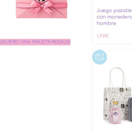
Juego pasati
con monedero
hombre
1,99
€
¡QUIERO UNA TARJETA REGALO!
SIN S
TOCK