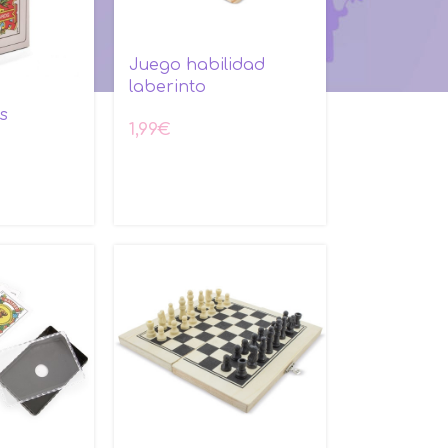
Juego habilidad
laberinto
s
1,99
€