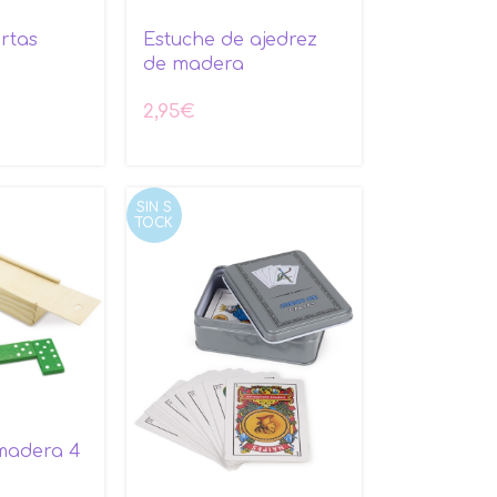
rtas
Estuche de ajedrez
de madera
2,95
€
SIN S
TOCK
madera 4