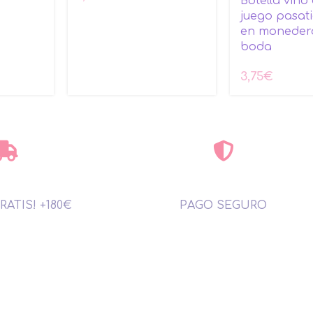
Botella vino
juego pasat
en monedero
boda
3,75
€
RATIS! +180€
PAGO SEGURO