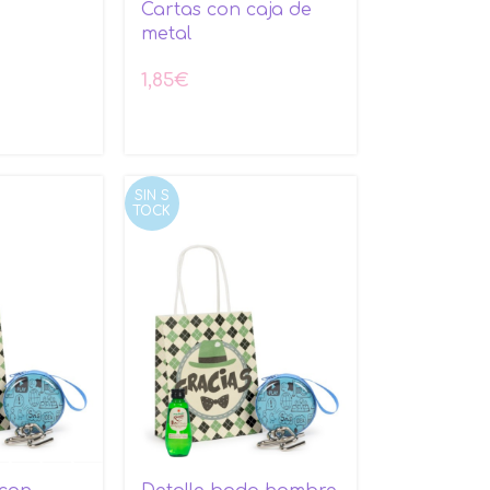
Cartas con caja de
€
metal
1,85
€
SIN S
TOCK