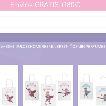
Envios GRATIS +180€
N
MESAS DULCES
HOMBRES
MUJERES
NIÑOS
MINIPERFUMES
lementos para regalos