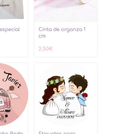
especial
Cinta de organza 1
cm
2,50
€
oche Boda
Etiquetas para