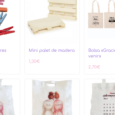
res
Mini palet de madera
Bolsa «Grac
venir»
1,30
€
2,70
€