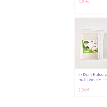
1,20
€
8x12cm Bolsa 
multiuso sin ci
2,00
€