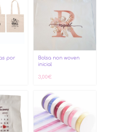
ias por
Bolsa non woven
inicial
3,00
€