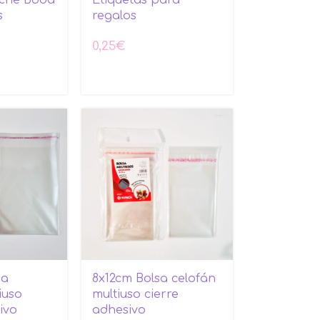
s
regalos
0,25
€
sa
8x12cm Bolsa celofán
iuso
multiuso cierre
ivo
adhesivo