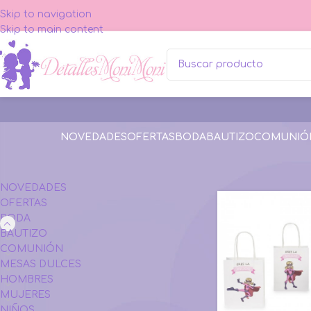
Skip to navigation
Skip to main content
NOVEDADES
OFERTAS
BODA
BAUTIZO
COMUNIÓ
CATEGORÍAS
Inicio
BODA
Comp
NOVEDADES
OFERTAS
BODA
BAUTIZO
COMUNIÓN
MESAS DULCES
HOMBRES
MUJERES
NIÑOS