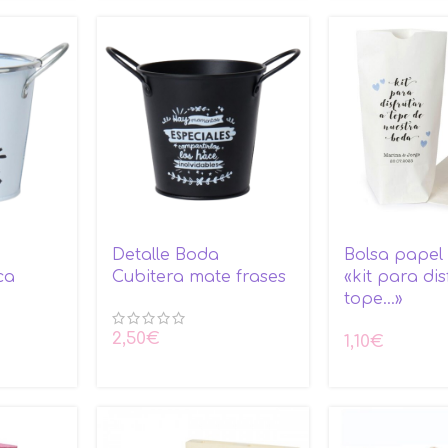
Detalle Boda
Bolsa papel
ca
Cubitera mate frases
«kit para dis
tope…»
2,50
€
1,10
€