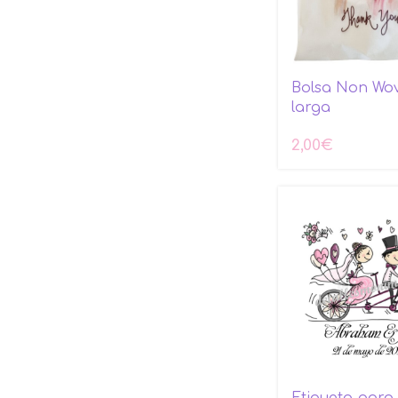
Bolsa Non Wo
larga
2,00
€
Etiqueta para