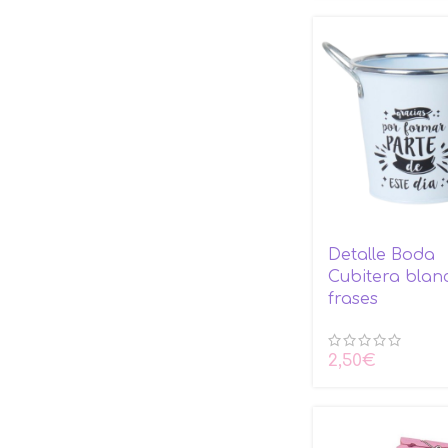
Detalle Boda
Cubitera blan
frases
2,50
€