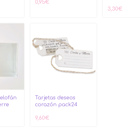
0,95
€
3,30
€
celofán
Tarjetas deseos
erre
corazón pack24
9,60
€