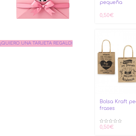
pequeña
0,50
€
¡QUIERO UNA TARJETA REGALO!
Bolsa Kraft p
frases
0,50
€