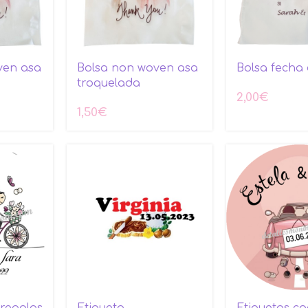
ven asa
Bolsa non woven asa
Bolsa fecha 
troquelada
2,00
€
1,50
€
 regalos
Etiqueta
Etiquetas c