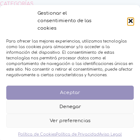
CATEGORÍAS
Gestionar el
BAUTIZO
consentimiento de las
BODA
cookies
COMUNIÓN
HOMBRES
Para ofrecer las mejores experiencias, utilizamos tecnologías
MESAS DULCES
como las cookies para almacenar y/o acceder a la
MINIPERFUMES
información del dispositivo. El consentimiento de estas
tecnologías nos permitirá procesar datos como el
MUJERES
comportamiento de navegación o las identificaciones únicas en
NIÑOS
este sitio. No consentir o retirar el consentimiento, puede afectar
NOVEDADES
negativamente a ciertas características y funciones.
OFERTAS
OTROS EVENTOS
Aceptar
THE FRUIT COMPANY
LEGAL
Denegar
Aviso Legal
Ver preferencias
Política de Privacidad
Política de Cookies
Política de Cookies
Política de Privacidad
Aviso Legal
Condiciones de venta