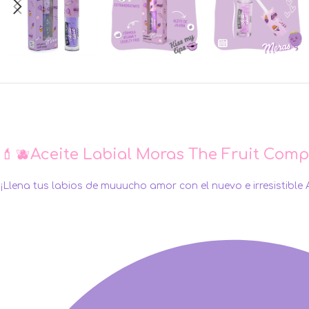
💄🫐Aceite Labial Moras The Fruit Comp
¡Llena tus labios de muuucho amor con el nuevo e irresistible