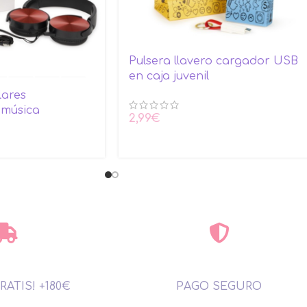
Pulsera llavero cargador USB
en caja juvenil
lares
 música
2,99
€
RATIS! +180€
PAGO SEGURO