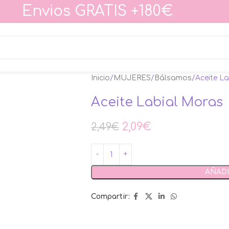
Envios GRATIS +180€
Inicio
MUJERES
Bálsamos
Aceite L
Aceite Labial Moras
2,09
€
2,49
€
AÑADI
Compartir: