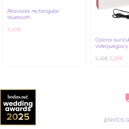
Altavoces rectangular
bluetooth
4,60
€
Cascos auricu
videojuegos y
5,20
€
5,40
€
¡ENVÍOS G