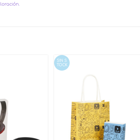
loración.
SIN S
TOCK