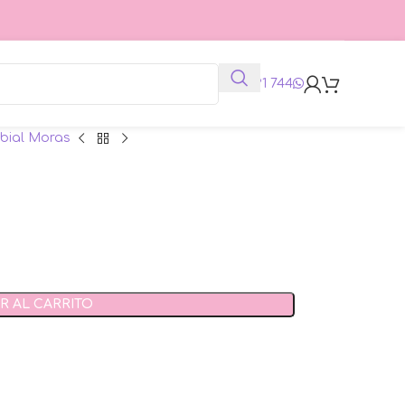
625 991 744
abial Moras
R AL CARRITO