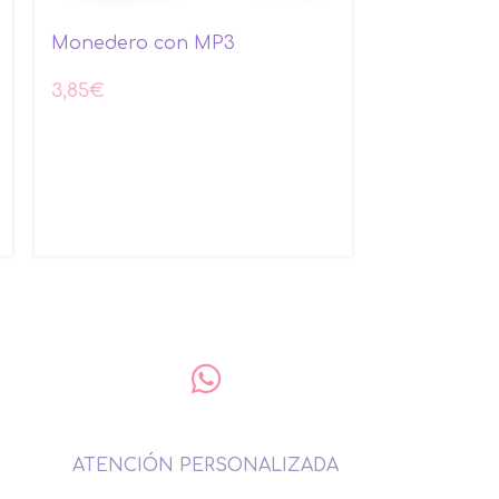
Monedero con MP3
3,85
€
Neceser m
3,10
€
ATENCIÓN PERSONALIZADA