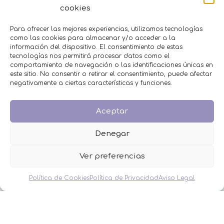
cookies
MENÚ
Para ofrecer las mejores experiencias, utilizamos tecnologías
Inicio
como las cookies para almacenar y/o acceder a la
Tienda
información del dispositivo. El consentimiento de estas
tecnologías nos permitirá procesar datos como el
Decoración
comportamiento de navegación o las identificaciones únicas en
FAQS
este sitio. No consentir o retirar el consentimiento, puede afectar
Contacto
negativamente a ciertas características y funciones.
CATEGORÍAS
Aceptar
BAUTIZO
BODA
Denegar
COMUNIÓN
HOMBRES
Ver preferencias
MESAS DULCES
MINIPERFUMES
Política de Cookies
Política de Privacidad
Aviso Legal
MUJERES
NIÑOS
NOVEDADES
OFERTAS