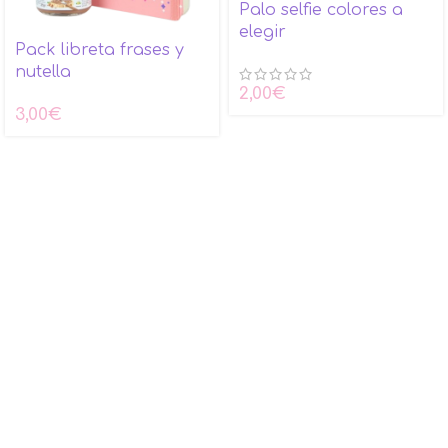
Palo selfie colores a
elegir
Pack libreta frases y
nutella
2,00
€
3,00
€