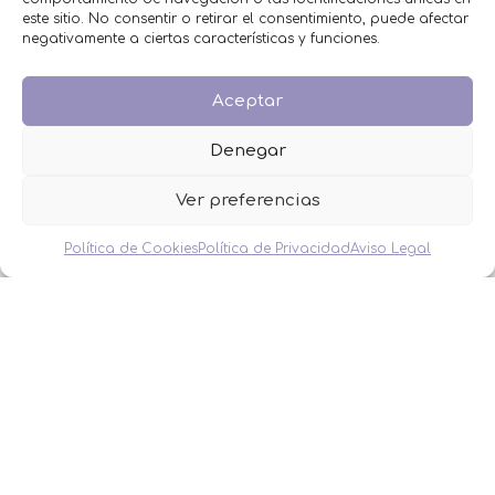
este sitio. No consentir o retirar el consentimiento, puede afectar
HOMBRES
negativamente a ciertas características y funciones.
MESAS DULCES
MINIPERFUMES
MUJERES
Aceptar
NIÑOS
NOVEDADES
Denegar
OFERTAS
OTROS EVENTOS
Ver preferencias
THE FRUIT COMPANY
Política de Cookies
Política de Privacidad
Aviso Legal
LEGAL
Aviso Legal
Política de Privacidad
Política de Cookies
Condiciones de venta
DETALLES MONIMONI
2023 DISEÑO Y DESARROLLO WEB
BELEN GIMENO