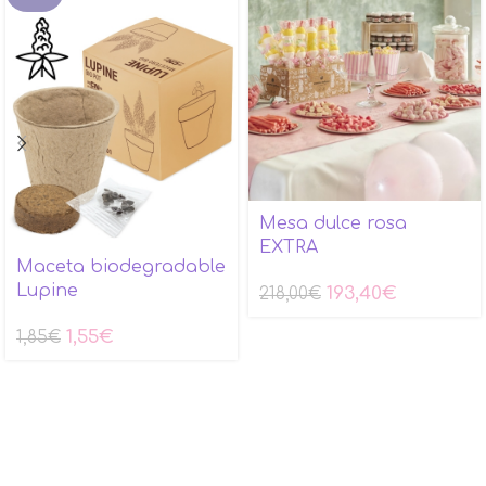
Mesa dulce rosa
EXTRA
Maceta biodegradable
Lupine
193,40
€
218,00
€
1,55
€
1,85
€