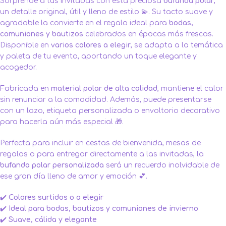
Sorprende a tus invitadas con esta preciosa
bufanda polar
,
un detalle original, útil y lleno de estilo 💫. Su tacto suave y
agradable la convierte en el regalo ideal para
bodas
,
comuniones
y
bautizos
celebrados en épocas más frescas.
Disponible en
varios colores a elegir
, se adapta a la temática
y paleta de tu evento, aportando un toque elegante y
acogedor.
Fabricada en
material polar de alta calidad
, mantiene el calor
sin renunciar a la comodidad. Además, puede presentarse
con un lazo, etiqueta personalizada o envoltorio decorativo
para hacerla aún más especial 🎁.
Perfecta para incluir en cestas de bienvenida, mesas de
regalos o para entregar directamente a las invitadas, la
bufanda polar personalizada
será un recuerdo inolvidable de
ese gran día lleno de amor y emoción 💕.
✔️
Colores surtidos o a elegir
✔️
Ideal para bodas, bautizos y comuniones de invierno
✔️
Suave, cálida y elegante