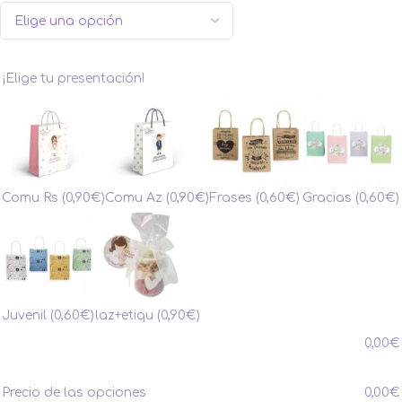
¡Elige tu presentación!
Comu Rs
(0,90€)
Comu Az
(0,90€)
Frases
(0,60€)
Gracias
(0,60€)
Juvenil
(0,60€)
laz+etiqu
(0,90€)
0,00
€
Precio de las opciones
0,00
€