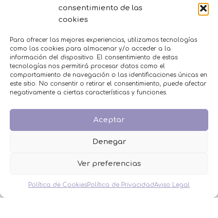
consentimiento de las
BAUTIZO
cookies
BODA
COMUNIÓN
Para ofrecer las mejores experiencias, utilizamos tecnologías
HOMBRES
como las cookies para almacenar y/o acceder a la
MESAS DULCES
información del dispositivo. El consentimiento de estas
tecnologías nos permitirá procesar datos como el
MINIPERFUMES
comportamiento de navegación o las identificaciones únicas en
MUJERES
este sitio. No consentir o retirar el consentimiento, puede afectar
NIÑOS
negativamente a ciertas características y funciones.
NOVEDADES
OFERTAS
Aceptar
OTROS EVENTOS
THE FRUIT COMPANY
Denegar
LEGAL
Ver preferencias
Aviso Legal
Política de Privacidad
Política de Cookies
Política de Privacidad
Aviso Legal
Política de Cookies
Condiciones de venta