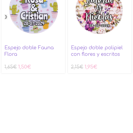
Espejo doble Fauna
Espejo doble polipiel
Flora
con flores y escritos
1,50
€
1,95
€
1,65
€
2,15
€