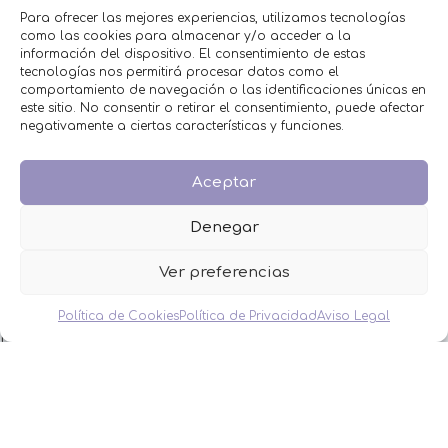
Para ofrecer las mejores experiencias, utilizamos tecnologías
BODA
como las cookies para almacenar y/o acceder a la
COMUNIÓN
información del dispositivo. El consentimiento de estas
HOMBRES
tecnologías nos permitirá procesar datos como el
MESAS DULCES
comportamiento de navegación o las identificaciones únicas en
MINIPERFUMES
este sitio. No consentir o retirar el consentimiento, puede afectar
negativamente a ciertas características y funciones.
MUJERES
NIÑOS
NOVEDADES
Aceptar
OFERTAS
OTROS EVENTOS
Denegar
THE FRUIT COMPANY
Ver preferencias
LEGAL
Aviso Legal
Política de Cookies
Política de Privacidad
Aviso Legal
Política de Privacidad
Política de Cookies
Condiciones de venta