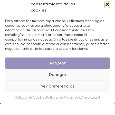
consentimiento de las
MENÚ
cookies
Inicio
Para ofrecer las mejores experiencias, utilizamos tecnologías
como las cookies para almacenar y/o acceder a la
Tienda
información del dispositivo. El consentimiento de estas
Decoración
tecnologías nos permitirá procesar datos como el
FAQS
comportamiento de navegación o las identificaciones únicas en
Contacto
este sitio. No consentir o retirar el consentimiento, puede afectar
negativamente a ciertas características y funciones.
CATEGORÍAS
Aceptar
BAUTIZO
BODA
Denegar
COMUNIÓN
HOMBRES
Ver preferencias
MESAS DULCES
MINIPERFUMES
Política de Cookies
Política de Privacidad
Aviso Legal
MUJERES
NIÑOS
NOVEDADES