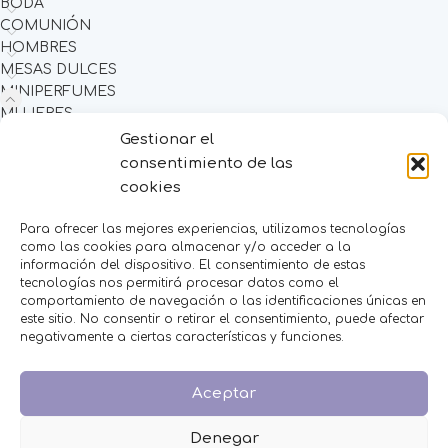
BODA
COMUNIÓN
HOMBRES
MESAS DULCES
MINIPERFUMES
MUJERES
NIÑOS
Gestionar el
NOVEDADES
consentimiento de las
OFERTAS
cookies
OTROS EVENTOS
THE FRUIT COMPANY
Para ofrecer las mejores experiencias, utilizamos tecnologías
como las cookies para almacenar y/o acceder a la
LEGAL
información del dispositivo. El consentimiento de estas
tecnologías nos permitirá procesar datos como el
Aviso Legal
comportamiento de navegación o las identificaciones únicas en
este sitio. No consentir o retirar el consentimiento, puede afectar
Política de Privacidad
negativamente a ciertas características y funciones.
Política de Cookies
Condiciones de venta
Aceptar
Denegar