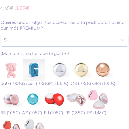
3,99
€
4,65
€
Quieres añadir algún/os accesorios a tu pack para hacerlo
aún más PREMIUM?
¡Marca encima los que te gusten!
Jab
(1,00€)
Inicial
(1,05€)
PL
(1,05€)
OR
(1,05€)
ORS
(1,05€)
RS
(1,05€)
AZ
(1,05€)
RJ
(1,05€)
RS
(1,35€)
RS
(1,45€)