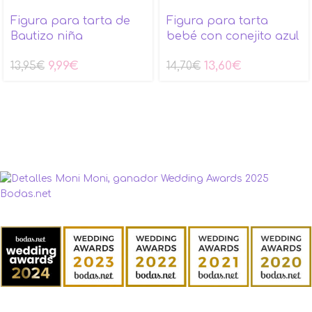
Figura para tarta de
Figura para tarta
Bautizo niña
bebé con conejito azul
9,99
€
13,60
€
13,95
€
14,70
€