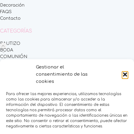
Decoración
FAQS
Contacto
CATEGORÍAS
BAUTIZO
BODA
COMUNIÓN
HOMBRES
Gestionar el
MESAS DULCES
consentimiento de las
MINIPERFUMES
cookies
MUJERES
NIÑOS
Para ofrecer las mejores experiencias, utilizamos tecnologías
NOVEDADES
como las cookies para almacenar y/o acceder a la
OFERTAS
información del dispositivo. El consentimiento de estas
OTROS EVENTOS
tecnologías nos permitirá procesar datos como el
comportamiento de navegación o las identificaciones únicas en
THE FRUIT COMPANY
este sitio. No consentir o retirar el consentimiento, puede afectar
LEGAL
negativamente a ciertas características y funciones.