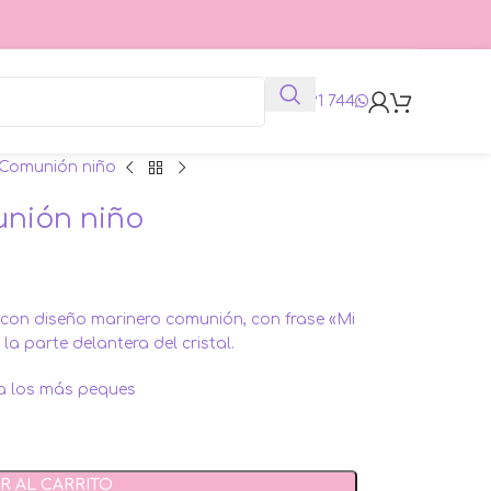
625 991 744
Comunión niño
nión niño
 con diseño marinero comunión, con frase «Mi
a parte delantera del cristal.
ra los más peques
R AL CARRITO