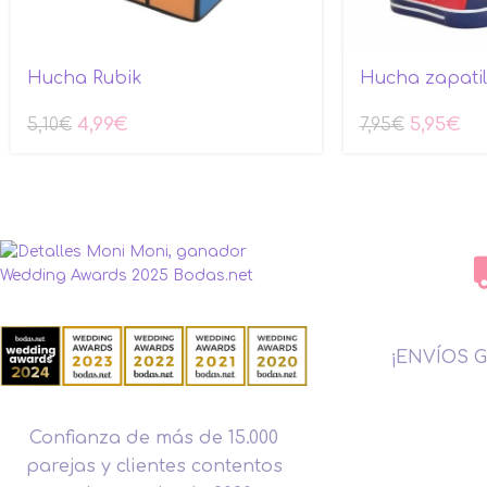
Hucha Rubik
Hucha zapatil
4,99
€
5,95
€
5,10
€
7,95
€
¡ENVÍOS G
Confianza de más de 15.000
parejas y clientes contentos