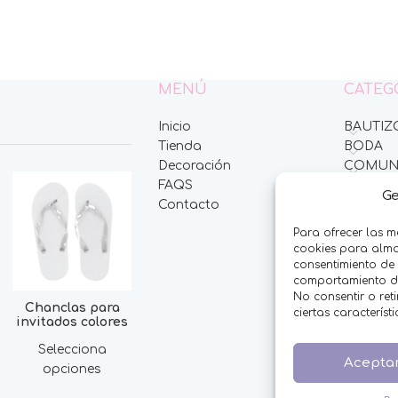
MENÚ
CATEG
Inicio
BAUTIZ
Tienda
BODA
Decoración
COMUN
FAQS
HOMBR
Ge
Contacto
MESAS 
MINIPE
Para ofrecer las m
MUJER
cookies para almac
NIÑOS
consentimiento de
comportamiento de 
NOVED
No consentir o ret
OFERTA
Chanclas para
ciertas característ
invitados colores
OTROS 
THE FR
Selecciona
Acepta
opciones