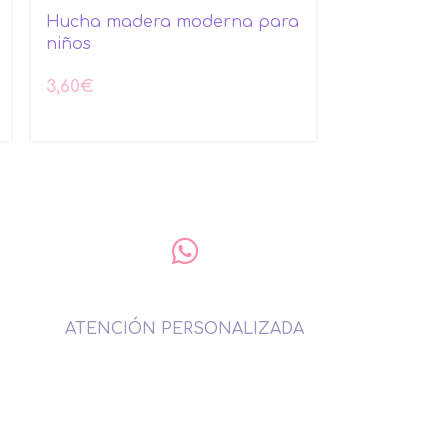
Hucha madera moderna para
Hucha made
niños
detalle juve
3,60
€
3,60
€
ATENCIÓN PERSONALIZADA