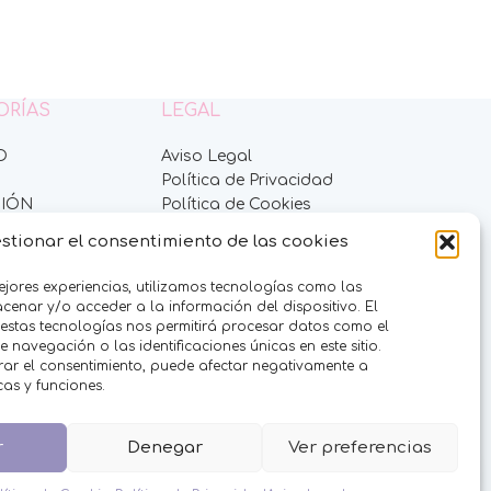
ORÍAS
LEGAL
O
Aviso Legal
Política de Privacidad
IÓN
Política de Cookies
ES
Condiciones de venta
stionar el consentimiento de las cookies
DULCES
RFUMES
ejores experiencias, utilizamos tecnologías como las
ES
enar y/o acceder a la información del dispositivo. El
 estas tecnologías nos permitirá procesar datos como el
navegación o las identificaciones únicas en este sitio.
ADES
irar el consentimiento, puede afectar negativamente a
S
icas y funciones.
EVENTOS
UIT COMPANY
r
Denegar
Ver preferencias