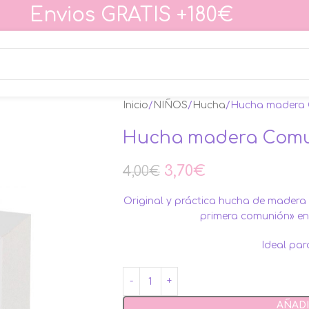
Envios GRATIS +180€
Inicio
NIÑOS
Hucha
Hucha madera 
Hucha madera Comu
3,70
€
4,00
€
Original y práctica hucha de madera
primera comunión» en l
Ideal pa
AÑADI