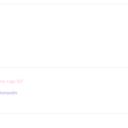
eno Caja 3D”
loración.