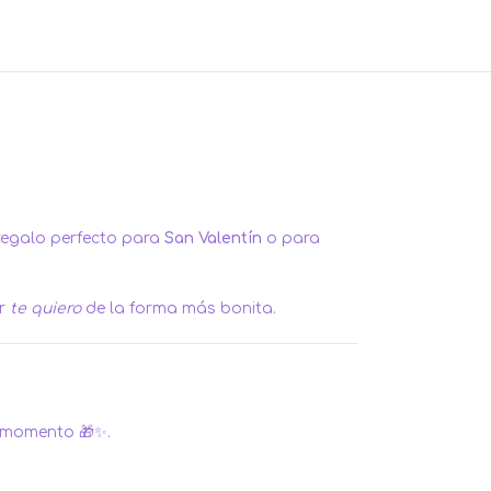
l regalo perfecto para
San Valentín
o para
ir
te quiero
de la forma más bonita.
r momento 🎁✨.