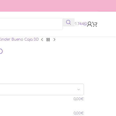
625 991 744
Kinder Bueno Caja 3D
D
0,00
€
0,00
€