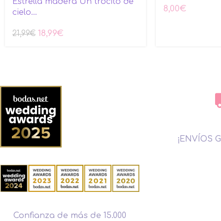
Estrella madera Un trocito de
8,00
€
cielo…
18,99
€
21,99
€
¡ENVÍOS G
Confianza de más de 15.000