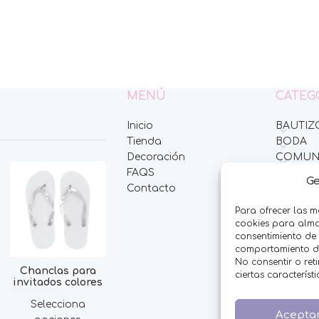
MENÚ
CATEG
Inicio
BAUTIZ
Tienda
BODA
Decoración
COMUN
FAQS
HOMBR
Ge
Contacto
MESAS 
MINIPE
Para ofrecer las m
MUJER
cookies para almac
NIÑOS
consentimiento de
comportamiento de 
NOVED
No consentir o ret
OFERTA
Chanclas para
ciertas característ
invitados colores
OTROS 
THE FR
Selecciona
Acepta