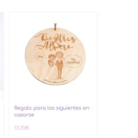
PROMO
Regalo para los siguientes en
casarse
Crema Ruav
13,10
€