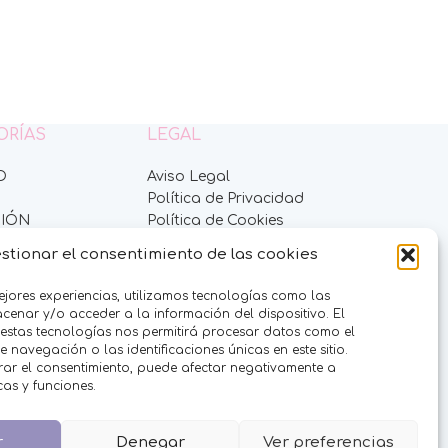
ORÍAS
LEGAL
O
Aviso Legal
Política de Privacidad
IÓN
Política de Cookies
ES
Condiciones de venta
stionar el consentimiento de las cookies
DULCES
RFUMES
ejores experiencias, utilizamos tecnologías como las
ES
enar y/o acceder a la información del dispositivo. El
 estas tecnologías nos permitirá procesar datos como el
navegación o las identificaciones únicas en este sitio.
ADES
irar el consentimiento, puede afectar negativamente a
S
icas y funciones.
EVENTOS
UIT COMPANY
r
Denegar
Ver preferencias