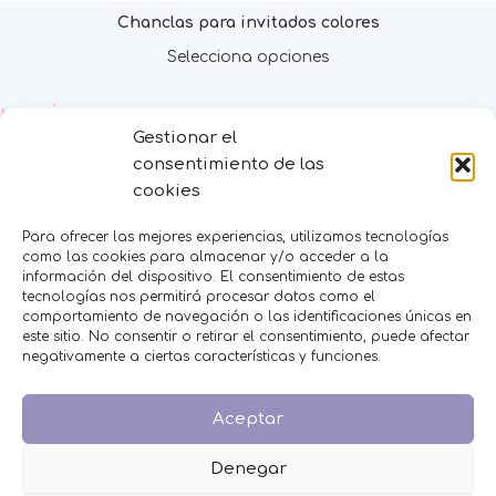
Chanclas para invitados colores
Selecciona opciones
MENÚ
Gestionar el
consentimiento de las
Inicio
Tienda
cookies
Decoración
FAQS
Para ofrecer las mejores experiencias, utilizamos tecnologías
como las cookies para almacenar y/o acceder a la
Contacto
información del dispositivo. El consentimiento de estas
tecnologías nos permitirá procesar datos como el
CATEGORÍAS
comportamiento de navegación o las identificaciones únicas en
este sitio. No consentir o retirar el consentimiento, puede afectar
BAUTIZO
negativamente a ciertas características y funciones.
BODA
COMUNIÓN
Aceptar
HOMBRES
MESAS DULCES
Denegar
MINIPERFUMES