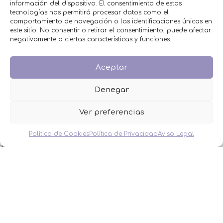
información del dispositivo. El consentimiento de estas
CATEGORÍAS
tecnologías nos permitirá procesar datos como el
comportamiento de navegación o las identificaciones únicas en
BAUTIZO
este sitio. No consentir o retirar el consentimiento, puede afectar
BODA
negativamente a ciertas características y funciones.
COMUNIÓN
HOMBRES
Aceptar
MESAS DULCES
MINIPERFUMES
Denegar
MUJERES
NIÑOS
Ver preferencias
NOVEDADES
OFERTAS
Política de Cookies
Política de Privacidad
Aviso Legal
OTROS EVENTOS
THE FRUIT COMPANY
LEGAL
Aviso Legal
Política de Privacidad
Política de Cookies
Condiciones de venta