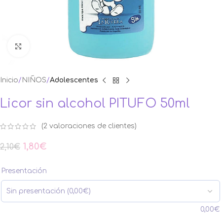
Ampliar foto
Inicio
NIÑOS
Adolescentes
Licor sin alcohol PITUFO 50ml
(
2
valoraciones de clientes)
1,80
€
2,10
€
Presentación
0,00
€