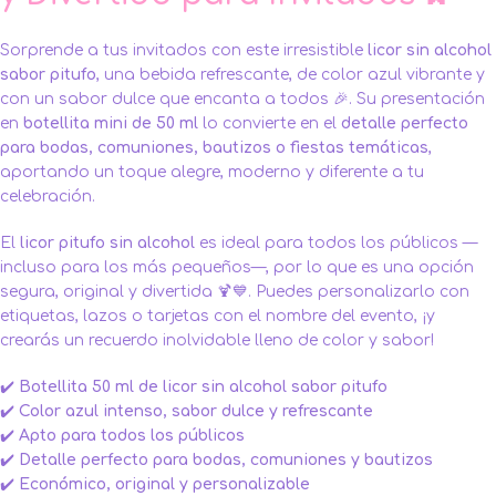
Sorprende a tus invitados con este irresistible
licor sin alcohol
sabor pitufo
, una bebida refrescante, de color azul vibrante y
con un sabor dulce que encanta a todos 🎉. Su presentación
en
botellita mini de 50 ml
lo convierte en el
detalle perfecto
para
bodas
,
comuniones
,
bautizos
o fiestas temáticas
,
aportando un toque alegre, moderno y diferente a tu
celebración.
El
licor pitufo sin alcohol
es ideal para todos los públicos —
incluso para los más pequeños—, por lo que es una opción
segura, original y divertida 🍹💙. Puedes personalizarlo con
etiquetas, lazos o tarjetas con el nombre del evento, ¡y
crearás un recuerdo inolvidable lleno de color y sabor!
✔️
Botellita 50 ml de licor sin alcohol sabor pitufo
✔️
Color azul intenso, sabor dulce y refrescante
✔️
Apto para todos los públicos
✔️
Detalle perfecto para bodas, comuniones y bautizos
✔️
Económico, original y personalizable