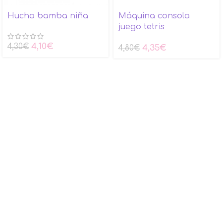
Hucha bamba niña
Máquina consola
juego tetris
4,10
€
4,30
€
4,35
€
4,80
€