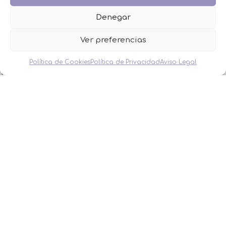
MINIPERFUMES
Denegar
MUJERES
NIÑOS
NOVEDADES
Ver preferencias
OFERTAS
OTROS EVENTOS
Política de Cookies
Política de Privacidad
Aviso Legal
THE FRUIT COMPANY
LEGAL
Aviso Legal
Política de Privacidad
Política de Cookies
Condiciones de venta
DETALLES MONIMONI
2023 DISEÑO Y DESARROLLO WEB
BELEN GIMENO
STUDIO