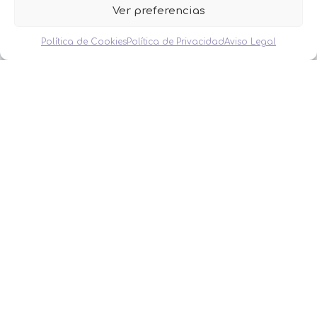
Contacto
Ver preferencias
CATEGORÍAS
Política de Cookies
Política de Privacidad
Aviso Legal
BAUTIZO
BODA
COMUNIÓN
HOMBRES
MESAS DULCES
MINIPERFUMES
MUJERES
NIÑOS
NOVEDADES
OFERTAS
OTROS EVENTOS
THE FRUIT COMPANY
LEGAL
Aviso Legal
Política de Privacidad