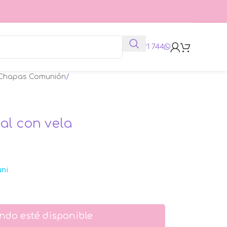
625 991 744
 Chapas Comunión
l con vela
uni
ndo esté disponible