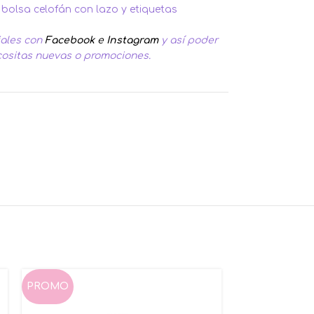
 bolsa celofán con lazo y etiquetas
iales con
Facebook
e
Instagram
y así poder
cositas nuevas o promociones.
SIN S
PROMO
TOCK