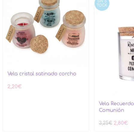
SIN S
TOCK
Vela cristal satinado corcho
2,20
€
Vela Recuerd
Comunión
2,80
€
3,25
€