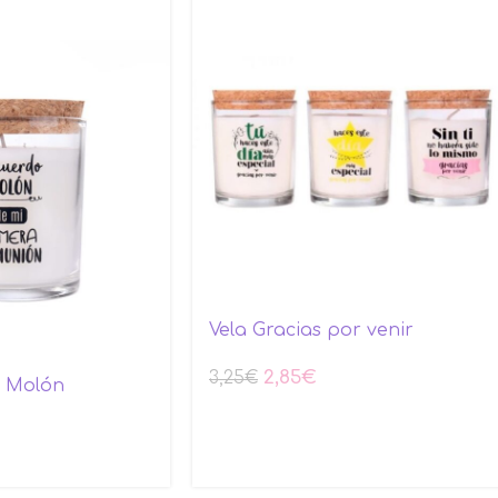
Vela Gracias por venir
2,85
€
3,25
€
o Molón