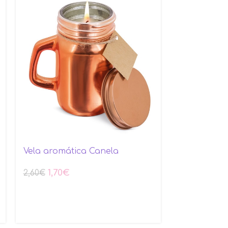
Vela aromática Canela
Pack con Ve
de corcho
1,70
€
2,60
€
4,75
€