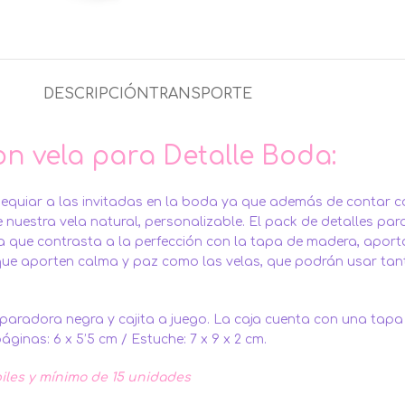
DESCRIPCIÓN
TRANSPORTE
n vela para Detalle Boda:
quiar a las invitadas en la boda ya que además de contar con
 nuestra vela natural, personalizable. El pack de detalles par
anca que contrasta a la perfección con la tapa de madera, apo
es que aporten calma y paz como las velas, que podrán usar t
eparadora negra y cajita a juego. La caja cuenta con una tapa 
nas: 6 x 5’5 cm / Estuche: 7 x 9 x 2 cm.
biles y mínimo de 15 unidades