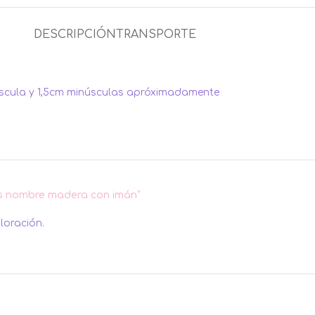
DESCRIPCIÓN
TRANSPORTE
úscula y 1,5cm minúsculas apróximadamente
ios nombre madera con imán”
loración.