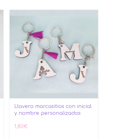
Llavero marcasitios con inicial
Marcasitios
y nombre personalizados
2,70
€
1,80
€