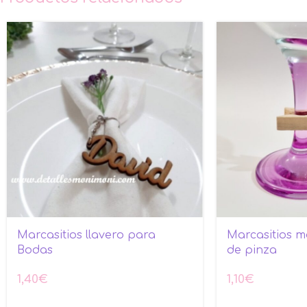
Marcasitios llavero para
Marcasitios 
Bodas
de pinza
1,40
€
1,10
€