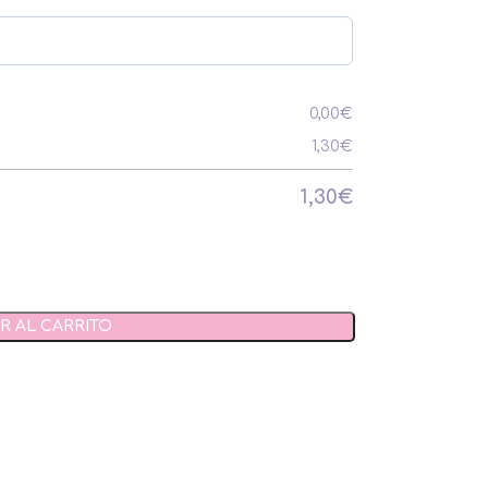
0,00
€
1,30
€
1,30
€
R AL CARRITO