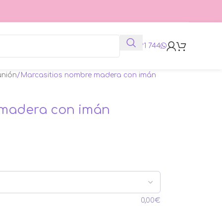
625 991 744
unión
Marcasitios nombre madera con imán
 madera con imán
0,00
€