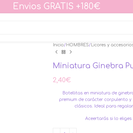
Envios GRATIS +180€
Inicio
HOMBRES
Licores y accesorio
Miniatura Ginebra Pu
2,40
€
Botellitas en miniatura de ginebr
premium de carácter corpulento y
clásicos. Ideal para regala
Aceertarás si lo elige