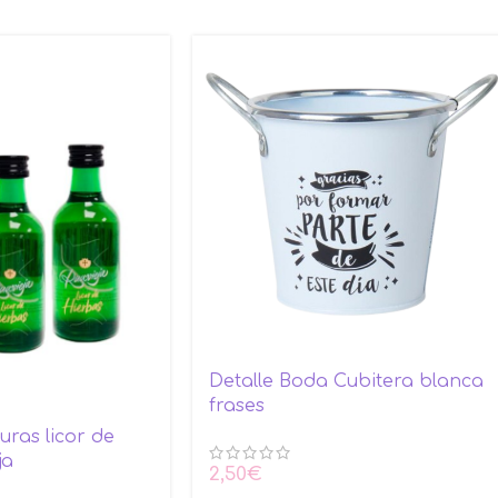
Detalle Boda Cubitera blanca
frases
uras licor de
ja
2,50
€