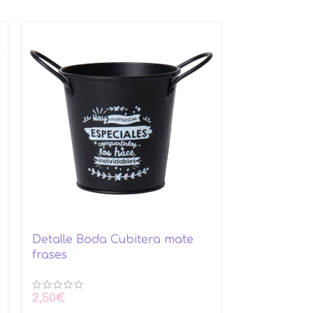
Detalle Boda Cubitera mate
Licor con t
frases
boda
2,50
€
5,05
€