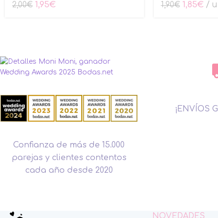
1,95
€
1,85
€
u
2,00
€
1,90
€
¡ENVÍOS G
Confianza de más de 15.000
parejas y clientes contentos
cada año desde 2020
NOVEDADES