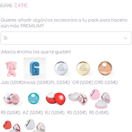
7,49
€
8,99
€
Quieres añadir algún/os accesorios a tu pack para hacerlo
aún más PREMIUM?
¡Marca encima los que te gusten!
Jab
(1,00€)
Inicial
(1,05€)
PL
(1,05€)
OR
(1,05€)
ORS
(1,05€)
RS
(1,05€)
AZ
(1,05€)
RJ
(1,05€)
RS
(1,35€)
RS
(1,45€)