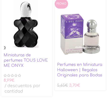
PROMO
Miniaturas de
perfumes TOUS LOVE
Perfumes en Miniatura
ME ONYX
Halloween | Regalos
Originales para Bodas
8,99
€
3,70
€
descuentos por
5,65
€
cantidad