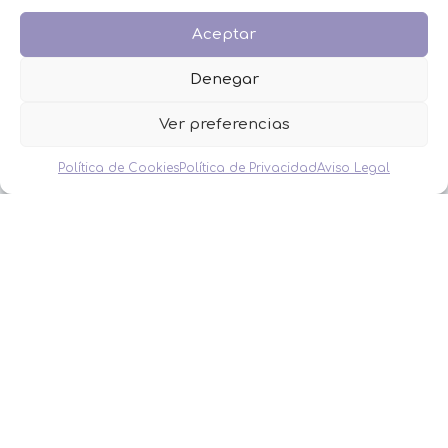
BAUTIZO
BODA
Aceptar
COMUNIÓN
HOMBRES
Denegar
MESAS DULCES
MINIPERFUMES
Ver preferencias
MUJERES
NIÑOS
Política de Cookies
Política de Privacidad
Aviso Legal
NOVEDADES
OFERTAS
OTROS EVENTOS
THE FRUIT COMPANY
LEGAL
Aviso Legal
Política de Privacidad
Política de Cookies
Condiciones de venta