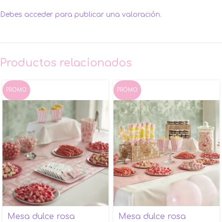
Debes
acceder
para publicar una valoración.
Productos relacionados
PROMO
PROMO
Mesa dulce rosa
Mesa dulce rosa