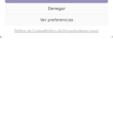
FAQS
Denegar
Contacto
Ver preferencias
CATEGORÍAS
Política de Cookies
Política de Privacidad
Aviso Legal
BAUTIZO
BODA
COMUNIÓN
HOMBRES
MESAS DULCES
MINIPERFUMES
MUJERES
NIÑOS
NOVEDADES
OFERTAS
OTROS EVENTOS
THE FRUIT COMPANY
LEGAL
Aviso Legal