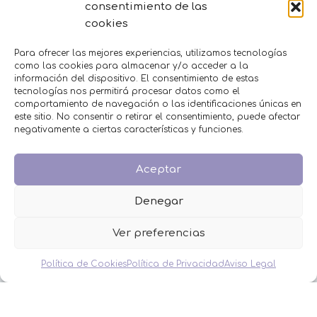
consentimiento de las
BAUTIZO
cookies
BODA
COMUNIÓN
Para ofrecer las mejores experiencias, utilizamos tecnologías
HOMBRES
como las cookies para almacenar y/o acceder a la
información del dispositivo. El consentimiento de estas
MESAS DULCES
tecnologías nos permitirá procesar datos como el
MINIPERFUMES
comportamiento de navegación o las identificaciones únicas en
MUJERES
este sitio. No consentir o retirar el consentimiento, puede afectar
NIÑOS
negativamente a ciertas características y funciones.
NOVEDADES
OFERTAS
Aceptar
OTROS EVENTOS
THE FRUIT COMPANY
Denegar
LEGAL
Ver preferencias
Aviso Legal
Política de Privacidad
Política de Cookies
Política de Privacidad
Aviso Legal
Política de Cookies
Condiciones de venta