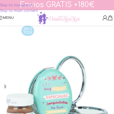
Envios GRATIS +180€
Skip to navigation
Skip to main content
MENU
SIN S
TOCK