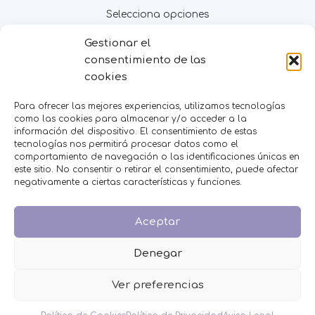
Selecciona opciones
Gestionar el
MENÚ
consentimiento de las
cookies
Inicio
Tienda
Para ofrecer las mejores experiencias, utilizamos tecnologías
Decoración
como las cookies para almacenar y/o acceder a la
FAQS
información del dispositivo. El consentimiento de estas
Contacto
tecnologías nos permitirá procesar datos como el
comportamiento de navegación o las identificaciones únicas en
este sitio. No consentir o retirar el consentimiento, puede afectar
CATEGORÍAS
negativamente a ciertas características y funciones.
BAUTIZO
BODA
Aceptar
COMUNIÓN
HOMBRES
Denegar
MESAS DULCES
MINIPERFUMES
Ver preferencias
MUJERES
NIÑOS