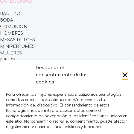
CATEGORÍAS
BAUTIZO
BODA
COMUNIÓN
HOMBRES
MESAS DULCES
MINIPERFUMES
MUJERES
NIÑOS
NOVEDADES
Gestionar el
OFERTAS
consentimiento de las
OTROS EVENTOS
cookies
THE FRUIT COMPANY
Para ofrecer las mejores experiencias, utilizamos tecnologías
LEGAL
como las cookies para almacenar y/o acceder a la
información del dispositivo. El consentimiento de estas
Aviso Legal
tecnologías nos permitirá procesar datos como el
Política de Privacidad
comportamiento de navegación o las identificaciones únicas en
este sitio. No consentir o retirar el consentimiento, puede afectar
Política de Cookies
negativamente a ciertas características y funciones.
Condiciones de venta