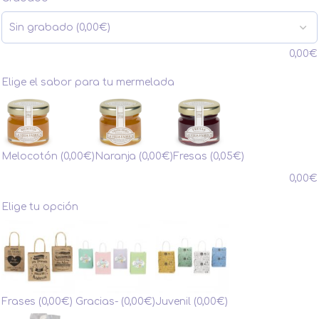
0,00
€
Elige el sabor para tu mermelada
Melocotón
(0,00€)
Naranja
(0,00€)
Fresas
(0,05€)
0,00
€
Elige tu opción
Frases
(0,00€)
Gracias-
(0,00€)
Juvenil
(0,00€)