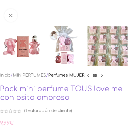
Ampliar foto
Inicio
MINIPERFUMES
Perfumes MUJER
Pack mini perfume TOUS love me
con osito amoroso
(
1
valoración de cliente)
9,99
€