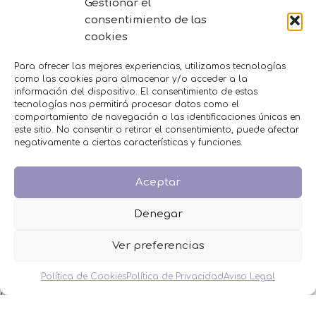
Gestionar el
consentimiento de las
BAUTIZO
cookies
BODA
COMUNIÓN
Para ofrecer las mejores experiencias, utilizamos tecnologías
HOMBRES
como las cookies para almacenar y/o acceder a la
MESAS DULCES
información del dispositivo. El consentimiento de estas
MINIPERFUMES
tecnologías nos permitirá procesar datos como el
comportamiento de navegación o las identificaciones únicas en
MUJERES
este sitio. No consentir o retirar el consentimiento, puede afectar
NIÑOS
negativamente a ciertas características y funciones.
NOVEDADES
OFERTAS
OTROS EVENTOS
Aceptar
THE FRUIT COMPANY
Denegar
LEGAL
Ver preferencias
Aviso Legal
Política de Privacidad
Política de Cookies
Política de Privacidad
Aviso Legal
Política de Cookies
Condiciones de venta