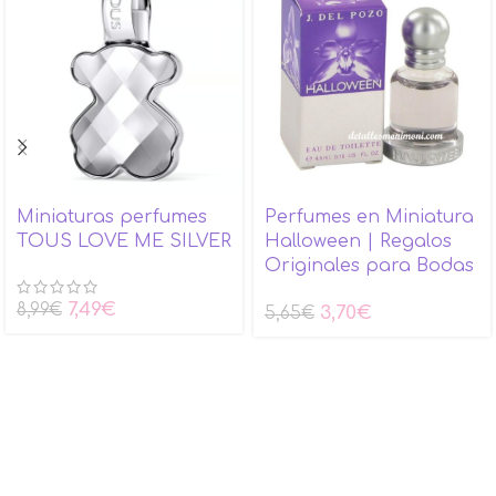
Miniaturas perfumes
Perfumes en Miniatura
TOUS LOVE ME SILVER
Halloween | Regalos
Originales para Bodas
7,49
€
8,99
€
3,70
€
5,65
€