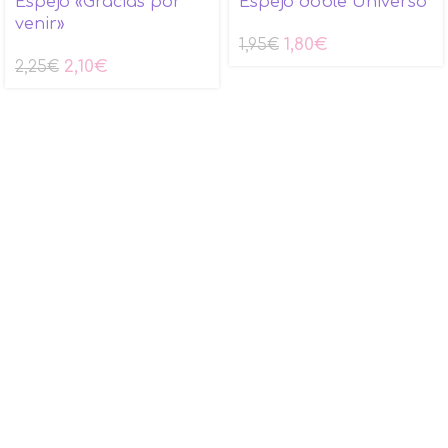
Espejo «Gracias por
Espejo doble Universo
venir»
1,80
€
1,95
€
2,10
€
2,25
€