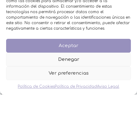
como las cookies para almacenar y/o acceder a la
CATEGORÍAS
información del dispositivo. El consentimiento de estas
tecnologías nos permitirá procesar datos como el
comportamiento de navegación o las identificaciones únicas en
BAUTIZO
este sitio. No consentir o retirar el consentimiento, puede afectar
BODA
negativamente a ciertas características y funciones.
COMUNIÓN
HOMBRES
Aceptar
MESAS DULCES
MINIPERFUMES
Denegar
MUJERES
NIÑOS
Ver preferencias
NOVEDADES
OFERTAS
OTROS EVENTOS
Política de Cookies
Política de Privacidad
Aviso Legal
THE FRUIT COMPANY
LEGAL
Aviso Legal
Política de Privacidad
Política de Cookies
Condiciones de venta