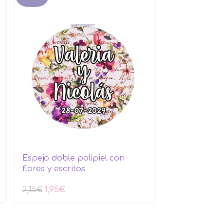
Espejo doble polipiel con
Maceta bio
flores y escritos
1,55
€
1,85
€
1,95
€
2,15
€