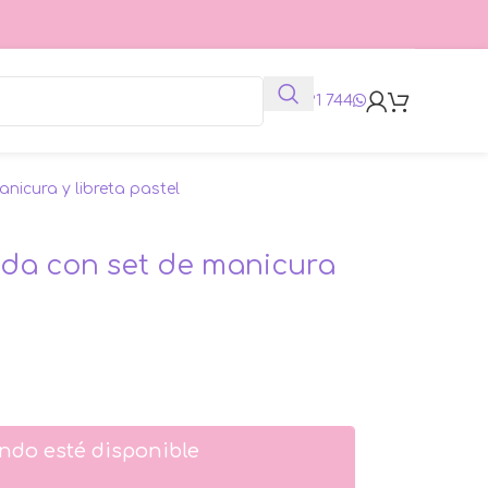
625 991 744
nicura y libreta pastel
oda con set de manicura
ndo esté disponible