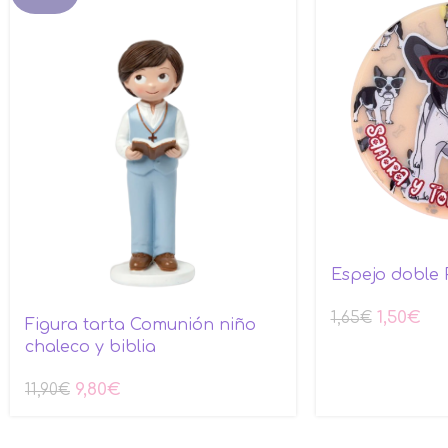
Espejo doble 
1,50
€
1,65
€
Figura tarta Comunión niño
chaleco y biblia
9,80
€
11,90
€