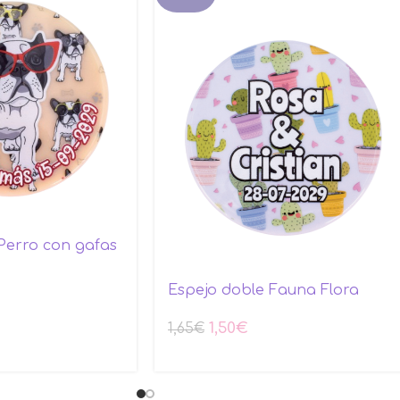
Perro con gafas
Espejo doble Fauna Flora
1,50
€
1,65
€