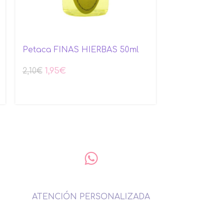
Petaca FINAS HIERBAS 50ml
Petaca FR
50ml
1,95
€
2,10
€
2,10
€
ATENCIÓN PERSONALIZADA