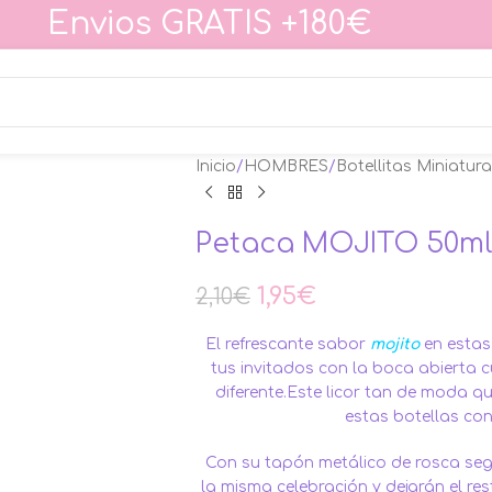
Envios GRATIS +180€
Inicio
HOMBRES
Botellitas Miniatura
Petaca MOJITO 50m
1,95
€
2,10
€
El refrescante sabor
mojito
en estas 
tus invitados con la boca abierta 
diferente.Este licor tan de moda q
estas botellas con
Con su tapón metálico de rosca segu
la misma celebración y dejarán el re