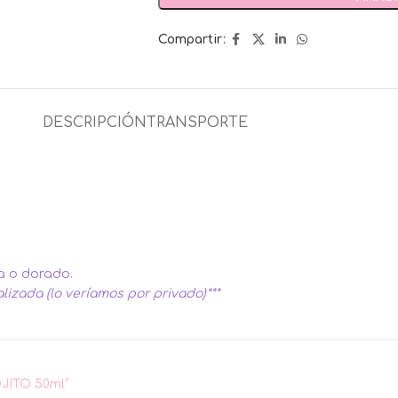
Compartir:
DESCRIPCIÓN
TRANSPORTE
a o dorado.
lizada (lo veríamos por privado)***
OJITO 50ml”