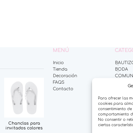
MENÚ
CATEG
Inicio
BAUTIZ
Tienda
BODA
Decoración
COMUN
FAQS
HOMBR
Ge
Contacto
MESAS 
MINIPE
Para ofrecer las m
MUJER
cookies para almac
NIÑOS
consentimiento de
comportamiento de 
NOVED
No consentir o ret
OFERTA
Chanclas para
ciertas característ
invitados colores
OTROS 