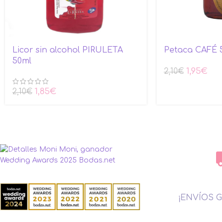
Licor sin alcohol PIRULETA
Petaca CAFÉ 
50ml
1,95
€
2,10
€
1,85
€
2,10
€
¡ENVÍOS G