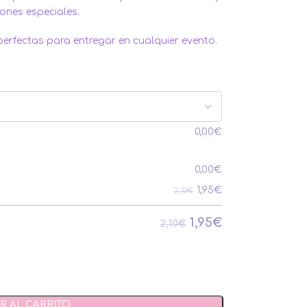
ones especiales.
perfectas para entregar en cualquier evento.
0,00
€
0,00
€
1,95
€
2,10€
1,95
€
2,10€
R AL CARRITO