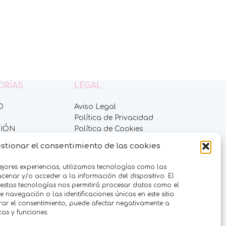
ORÍAS
LEGAL
O
Aviso Legal
Política de Privacidad
IÓN
Política de Cookies
ES
Condiciones de venta
stionar el consentimiento de las cookies
DULCES
RFUMES
ejores experiencias, utilizamos tecnologías como las
ES
enar y/o acceder a la información del dispositivo. El
 estas tecnologías nos permitirá procesar datos como el
navegación o las identificaciones únicas en este sitio.
ADES
irar el consentimiento, puede afectar negativamente a
S
icas y funciones.
EVENTOS