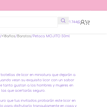
625 991 744
+18años
Baratos
Petaca MOJITO 50ml
l
botellas de licor en miniatura que dejarán a
cuando vean su exquisito licor con un sabor
ue tanto gustan a los hombres y mujeres en
 las que acertarás seguro.
ro que tus invitados probarán este licor en
sto para disfrutarlo tranquilamente en casa y