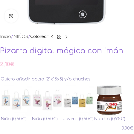
Ampliar foto
Inicio
NIÑOS
Colorear
Pizarra digital mágica con imán
2,10
€
Quiero añadir bolsa (21x15x8) y/o chuches
Niño
(0,60€)
Niña
(0,60€)
Juvenil
(0,60€)
Nutella
(0,95€)
0,00
€