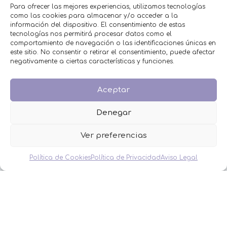
Chanclas para invitados colores
Para ofrecer las mejores experiencias, utilizamos tecnologías
como las cookies para almacenar y/o acceder a la
Selecciona opciones
información del dispositivo. El consentimiento de estas
tecnologías nos permitirá procesar datos como el
MENÚ
comportamiento de navegación o las identificaciones únicas en
este sitio. No consentir o retirar el consentimiento, puede afectar
negativamente a ciertas características y funciones.
Inicio
Tienda
Decoración
Aceptar
FAQS
Contacto
Denegar
CATEGORÍAS
Ver preferencias
BAUTIZO
Política de Cookies
Política de Privacidad
Aviso Legal
BODA
COMUNIÓN
HOMBRES
MESAS DULCES
MINIPERFUMES
MUJERES