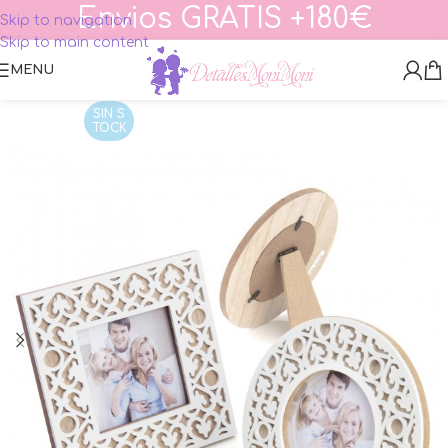
Envios GRATIS +180€
Skip to navigation
Skip to main content
MENU
SIN S
TOCK