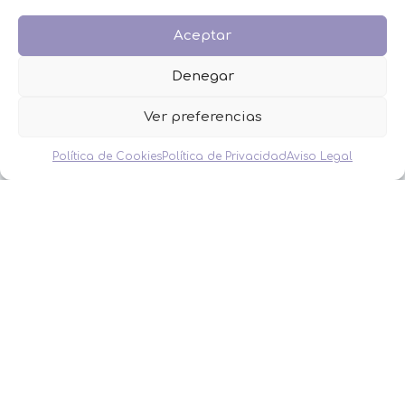
BAUTIZO
BODA
Aceptar
COMUNIÓN
HOMBRES
Denegar
MESAS DULCES
MINIPERFUMES
Ver preferencias
MUJERES
NIÑOS
Política de Cookies
Política de Privacidad
Aviso Legal
NOVEDADES
OFERTAS
OTROS EVENTOS
THE FRUIT COMPANY
LEGAL
Aviso Legal
Política de Privacidad
Política de Cookies
Condiciones de venta