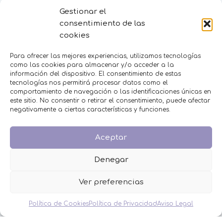
MINIPERFUMES
Gestionar el
MUJERES
consentimiento de las
NIÑOS
cookies
NOVEDADES
OFERTAS
Para ofrecer las mejores experiencias, utilizamos tecnologías
OTROS EVENTOS
como las cookies para almacenar y/o acceder a la
THE FRUIT COMPANY
información del dispositivo. El consentimiento de estas
tecnologías nos permitirá procesar datos como el
LEGAL
comportamiento de navegación o las identificaciones únicas en
este sitio. No consentir o retirar el consentimiento, puede afectar
Aviso Legal
negativamente a ciertas características y funciones.
Política de Privacidad
Política de Cookies
Aceptar
Condiciones de venta
Denegar
Ver preferencias
Política de Cookies
Política de Privacidad
Aviso Legal
DETALLES MONIMONI
2023 DISEÑO Y DESARROLLO WEB
BELEN GIMENO
STUDIO