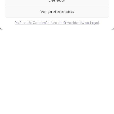
Denegar
FAQS
Contacto
Ver preferencias
CATEGORÍAS
Política de Cookies
Política de Privacidad
Aviso Legal
BAUTIZO
BODA
COMUNIÓN
HOMBRES
MESAS DULCES
MINIPERFUMES
MUJERES
NIÑOS
NOVEDADES
OFERTAS
OTROS EVENTOS
THE FRUIT COMPANY
LEGAL
Aviso Legal