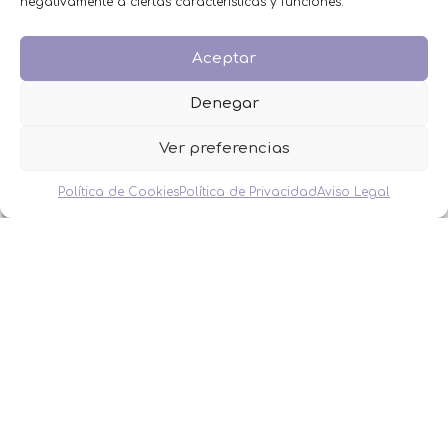
HOMBRES
negativamente a ciertas características y funciones.
MESAS DULCES
MINIPERFUMES
Aceptar
MUJERES
NIÑOS
Denegar
NOVEDADES
OFERTAS
Ver preferencias
OTROS EVENTOS
THE FRUIT COMPANY
Política de Cookies
Política de Privacidad
Aviso Legal
LEGAL
Aviso Legal
Política de Privacidad
Política de Cookies
Condiciones de venta
DETALLES MONIMONI
2023 DISEÑO Y DESARROLLO WEB
BELEN GIMENO