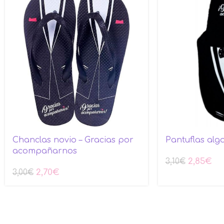
Chanclas novio – Gracias por
Pantuflas al
acompañarnos
2,85
€
3,10
€
2,70
€
3,00
€