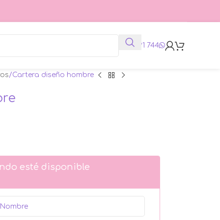
625 991 744
ros
Cartera diseño hombre
bre
ndo esté disponible