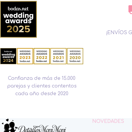
¡ENVÍOS G
Confianza de más de 15.000
parejas y clientes contentos
cada año desde 2020
NOVEDADES