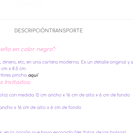
DESCRIPCIÓN
TRANSPORTE
eño en color negro”:
inero, etc, en una cartera moderna. Es un detalle original y s
 cm x 8.5 cm.
ombres pincha
aquí
s Invitados:
foto) con medida 12 cm ancho x 16 cm de alto x 6 cm de fondo
ancho x 16 cm de alto x 6 cm de fondo
, en la opción que haya escogido (Ver fotos de las bolsas).