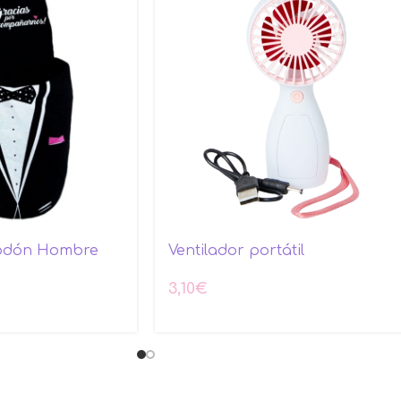
godón Hombre
Ventilador portátil
3,10
€