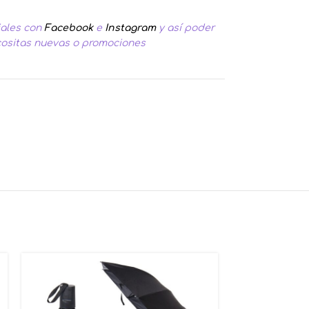
iales con
Facebook
e
Instagram
y así poder
 cositas nuevas o promociones
SIN S
TOCK