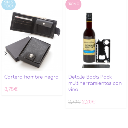
SIN S
PROMO
TOCK
Cartera hombre negra
Detalle Boda Pack
multiherramientas con
3,75
€
vino
2,20
€
2,70
€