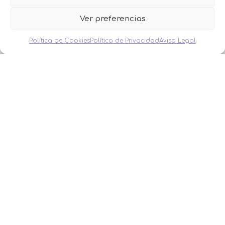
COMUNIÓN
HOMBRES
Ver preferencias
MESAS DULCES
MINIPERFUMES
Política de Cookies
Política de Privacidad
Aviso Legal
MUJERES
NIÑOS
NOVEDADES
OFERTAS
OTROS EVENTOS
THE FRUIT COMPANY
LEGAL
Aviso Legal
Política de Privacidad
Política de Cookies
Condiciones de venta