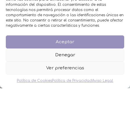
Selecciona opciones
información del dispositivo. El consentimiento de estas
tecnologías nos permitirá procesar datos como el
comportamiento de navegación o las identificaciones únicas en
MENÚ
este sitio. No consentir o retirar el consentimiento, puede afectar
negativamente a ciertas características y funciones.
Inicio
Tienda
Aceptar
Decoración
FAQS
Denegar
Contacto
Ver preferencias
CATEGORÍAS
Política de Cookies
Política de Privacidad
Aviso Legal
BAUTIZO
BODA
COMUNIÓN
HOMBRES
MESAS DULCES
MINIPERFUMES
MUJERES
NIÑOS