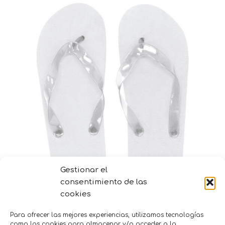
Gestionar el
consentimiento de las
cookies
Para ofrecer las mejores experiencias, utilizamos tecnologías
Chanclas para invitados colores
como las cookies para almacenar y/o acceder a la