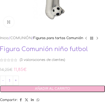
Ampliar foto
Inicio
COMUNIÓN
Figuras para tartas Comunión
Figura Comunión niño futbol
(
3
valoraciones de clientes)
11,85
€
14,25
€
AÑADIR AL CARRITO
Compartir: