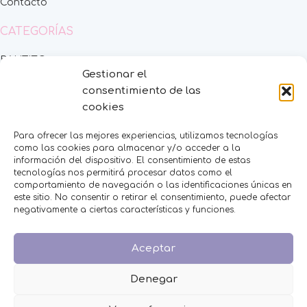
Contacto
CATEGORÍAS
BAUTIZO
Gestionar el
BODA
consentimiento de las
COMUNIÓN
HOMBRES
cookies
MESAS DULCES
MINIPERFUMES
Para ofrecer las mejores experiencias, utilizamos tecnologías
como las cookies para almacenar y/o acceder a la
MUJERES
información del dispositivo. El consentimiento de estas
NIÑOS
tecnologías nos permitirá procesar datos como el
NOVEDADES
comportamiento de navegación o las identificaciones únicas en
OFERTAS
este sitio. No consentir o retirar el consentimiento, puede afectar
negativamente a ciertas características y funciones.
OTROS EVENTOS
THE FRUIT COMPANY
Aceptar
LEGAL
Aviso Legal
Denegar
Política de Privacidad