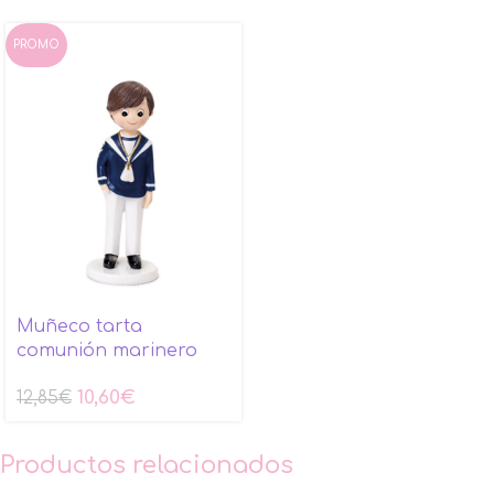
PROMO
Muñeco tarta
comunión marinero
10,60
€
12,85
€
Productos relacionados