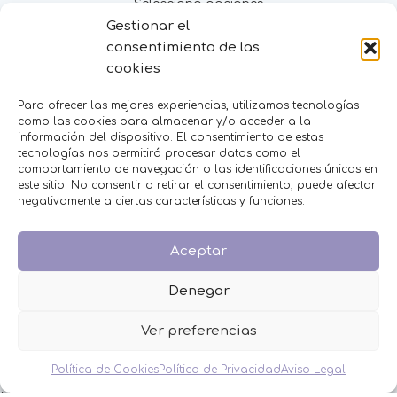
Selecciona opciones
Gestionar el
consentimiento de las
MENÚ
cookies
Inicio
Para ofrecer las mejores experiencias, utilizamos tecnologías
Tienda
como las cookies para almacenar y/o acceder a la
Decoración
información del dispositivo. El consentimiento de estas
FAQS
tecnologías nos permitirá procesar datos como el
Contacto
comportamiento de navegación o las identificaciones únicas en
este sitio. No consentir o retirar el consentimiento, puede afectar
negativamente a ciertas características y funciones.
CATEGORÍAS
BAUTIZO
Aceptar
BODA
COMUNIÓN
Denegar
HOMBRES
MESAS DULCES
Ver preferencias
MINIPERFUMES
MUJERES
Política de Cookies
Política de Privacidad
Aviso Legal
NIÑOS