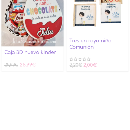
Tres en raya niño
Comunión
Caja 3D huevo kinder
25,99
€
2,00
€
29,99
€
2,20
€