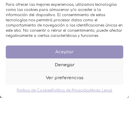
Para ofrecer las mejores experiencias, utilizamos tecnologías
como las cookies para almacenar y/o acceder a la
información del dispositivo. El consentimiento de estas
tecnologías nos permitirá procesar datos como el
comportamiento de navegación o las identificaciones únicas en
este sitio. No consentir o retirar el consentimiento, puede afectar
negativamente a ciertas características y funciones.
Chanclas para invitados colores
Selecciona opciones
Aceptar
Denegar
MENÚ
Ver preferencias
Inicio
Tienda
Política de Cookies
Política de Privacidad
Aviso Legal
Decoración
FAQS
Contacto
CATEGORÍAS
BAUTIZO