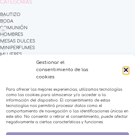
CATEGORÍAS
BAUTIZO
BODA
COMUNIÓN
HOMBRES
MESAS DULCES
MINIPERFUMES
MUJERES
NIÑOS
Gestionar el
NOVEDADES
consentimiento de las
OFERTAS
cookies
OTROS EVENTOS
THE FRUIT COMPANY
Para ofrecer las mejores experiencias, utilizamos tecnologías
como las cookies para almacenar y/o acceder a la
LEGAL
información del dispositivo. El consentimiento de estas
tecnologías nos permitirá procesar datos como el
Aviso Legal
comportamiento de navegación o las identificaciones únicas en
este sitio. No consentir o retirar el consentimiento, puede afectar
Política de Privacidad
negativamente a ciertas características y funciones.
Política de Cookies
Condiciones de venta