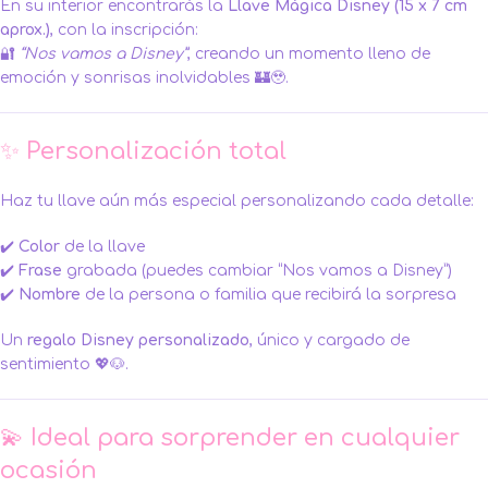
En su interior encontrarás la
Llave Mágica Disney (15 x 7 cm
aprox.)
, con la inscripción:
🔐
“Nos vamos a Disney”
, creando un momento lleno de
emoción y sonrisas inolvidables 🏰🥹.
✨ Personalización total
Haz tu llave aún más especial personalizando cada detalle:
✔️
Color
de la llave
✔️
Frase
grabada (puedes cambiar “Nos vamos a Disney”)
✔️
Nombre
de la persona o familia que recibirá la sorpresa
Un
regalo Disney personalizado
, único y cargado de
sentimiento 💖🐶.
💫 Ideal para sorprender en cualquier
ocasión