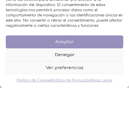
BODA
información del dispositivo. El consentimiento de estas
COMUNIÓN
tecnologías nos permitirá procesar datos como el
HOMBRES
comportamiento de navegación o las identificaciones únicas en
MESAS DULCES
este sitio. No consentir o retirar el consentimiento, puede afectar
MINIPERFUMES
negativamente a ciertas características y funciones.
MUJERES
NIÑOS
Aceptar
NOVEDADES
OFERTAS
Denegar
OTROS EVENTOS
THE FRUIT COMPANY
Ver preferencias
LEGAL
Política de Cookies
Política de Privacidad
Aviso Legal
Aviso Legal
Política de Privacidad
Política de Cookies
Condiciones de venta